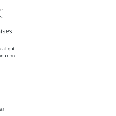
le
s.
mises
al, qui
onnu non
as.