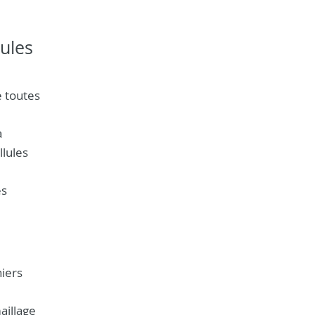
ules
e toutes
a
llules
es
niers
aillage