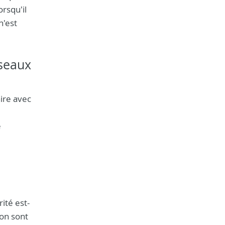
orsqu'il
n'est
éseaux
ire avec
e
ité est-
ion sont