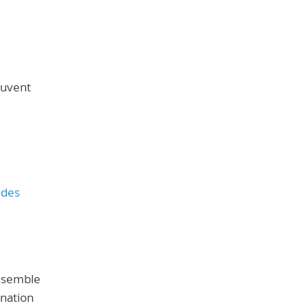
peuvent
 des
ensemble
ination