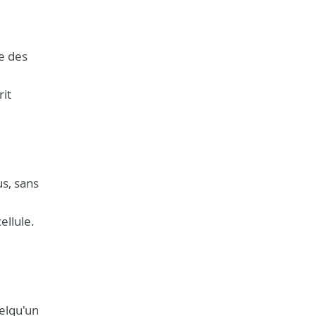
te des
rit
s, sans
ellule.
uelqu'un