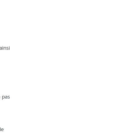
ainsi
e pas
le